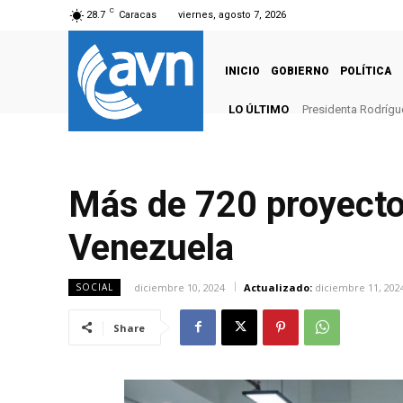
C
28.7
Caracas
viernes, agosto 7, 2026
INICIO
GOBIERNO
POLÍTICA
LO ÚLTIMO
Presidenta Rodrígu
Más de 720 proyecto
Venezuela
diciembre 10, 2024
Actualizado:
diciembre 11, 202
SOCIAL
Share