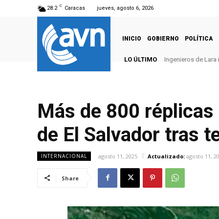
C
28.2
Caracas
jueves, agosto 6, 2026
INICIO
GOBIERNO
POLÍTICA
LO ÚLTIMO
Ingenieros de Lara 
Más de 800 réplicas 
de El Salvador tras 
agosto 11, 2025
Actualizado:
agosto 11, 2
INTERNACIONAL
Share