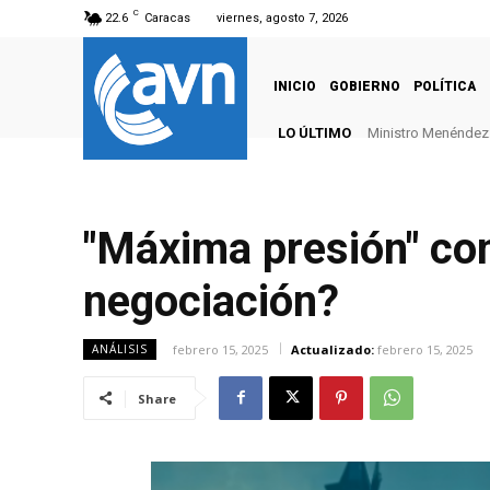
C
22.6
Caracas
viernes, agosto 7, 2026
INICIO
GOBIERNO
POLÍTICA
LO ÚLTIMO
Ministro Menéndez: 
"Máxima presión" con
negociación?
febrero 15, 2025
Actualizado:
febrero 15, 2025
ANÁLISIS
Share