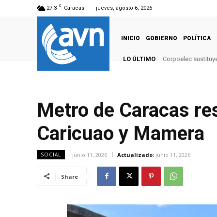
C
27.3
Caracas
jueves, agosto 6, 2026
INICIO
GOBIERNO
POLÍTICA
LO ÚLTIMO
Corpoelec sustituy
Metro de Caracas res
Caricuao y Mamera
junio 11, 2026
Actualizado:
junio 11, 2026
SOCIAL
Share