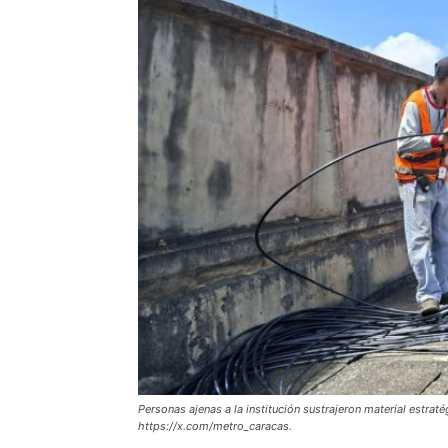
Personas ajenas a la institución sustrajeron material estraté
https://x.com/metro_caracas.