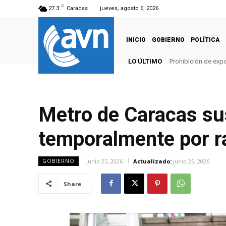
C
27.3
Caracas
jueves, agosto 6, 2026
INICIO
GOBIERNO
POLÍTICA
LO ÚLTIMO
Prohibición de expo
Metro de Caracas su
temporalmente por r
junio 25, 2026
Actualizado:
junio 25, 2026
GOBIERNO
Share