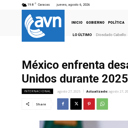
C
19.8
Caracas
jueves, agosto 6, 2026
INICIO
GOBIERNO
POLÍTICA
LO ÚLTIMO
Diosdado Cabello: 
México enfrenta desa
Unidos durante 2025
agosto 27, 2025
Actualizado:
agosto 27, 2
INTERNACIONAL
Share