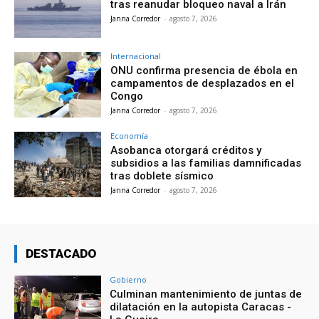
tras reanudar bloqueo naval a Irán
Janna Corredor
-
agosto 7, 2026
Internacional
ONU confirma presencia de ébola en
campamentos de desplazados en el
Congo
Janna Corredor
-
agosto 7, 2026
Economía
Asobanca otorgará créditos y
subsidios a las familias damnificadas
tras doblete sísmico
Janna Corredor
-
agosto 7, 2026
DESTACADO
Gobierno
Culminan mantenimiento de juntas de
dilatación en la autopista Caracas -