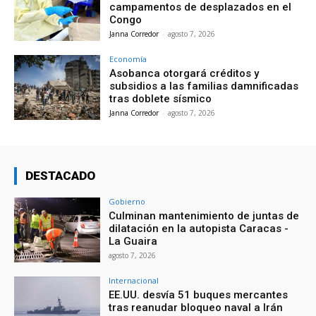
campamentos de desplazados en el
Congo
Janna Corredor
-
agosto 7, 2026
Economía
Asobanca otorgará créditos y
subsidios a las familias damnificadas
tras doblete sísmico
Janna Corredor
-
agosto 7, 2026
DESTACADO
Gobierno
Culminan mantenimiento de juntas de
dilatación en la autopista Caracas -
La Guaira
agosto 7, 2026
Internacional
EE.UU. desvía 51 buques mercantes
tras reanudar bloqueo naval a Irán