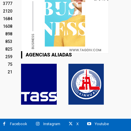
3777
2120
1684
1608
898
853
825
AGENCIAS ALIADAS
259
75
21
Facebook
Instagram
X
Youtube