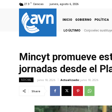
C
27.3
Caracas
jueves, agosto 6, 2026
INICIO
GOBIERNO
POLÍTICA
LO ÚLTIMO
Corpoelec sustituy
Mincyt promueve est
jornadas desde el P
junio 18, 2026
Actualizado:
junio 18, 2026
SOCIAL
Share