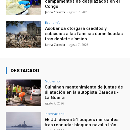
campamentos de desplazados en el
Congo
Janna Corredor
-
agosto 7, 2026
Economía
Asobanca otorgará créditos y
subsidios a las familias damnificadas
tras doblete sísmico
Janna Corredor
-
agosto 7, 2026
DESTACADO
Gobierno
Culminan mantenimiento de juntas de
dilatación en la autopista Caracas -
La Guaira
agosto 7, 2026
Internacional
EE.UU. desvía 51 buques mercantes
tras reanudar bloqueo naval a Irán