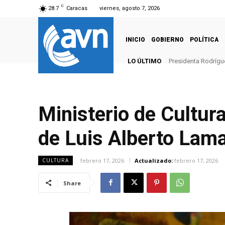
C
28.7
Caracas
viernes, agosto 7, 2026
INICIO
GOBIERNO
POLÍTICA
LO ÚLTIMO
Presidenta Rodrígu
Ministerio de Cultura
de Luis Alberto Lam
febrero 17, 2026
Actualizado:
febrero 17, 2026
CULTURA
Share