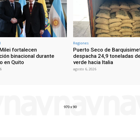
l
Regiones
Milei fortalecen
Puerto Seco de Barquisime
ción binacional durante
despacha 24,9 toneladas d
o en Quito
verde hacia Italia
6
agosto 6, 2026