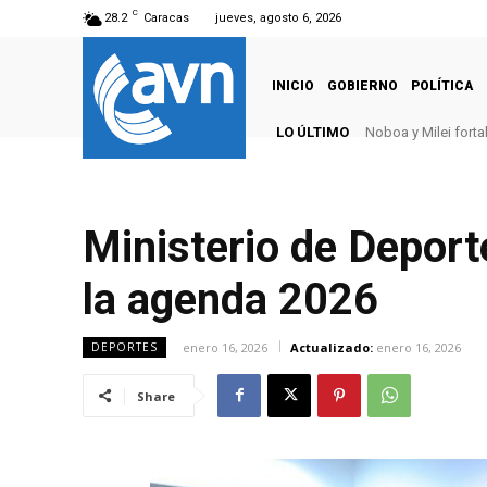
C
28.2
Caracas
jueves, agosto 6, 2026
INICIO
GOBIERNO
POLÍTICA
LO ÚLTIMO
Noboa y Milei fort
Ministerio de Deporte
la agenda 2026
enero 16, 2026
Actualizado:
enero 16, 2026
DEPORTES
Share