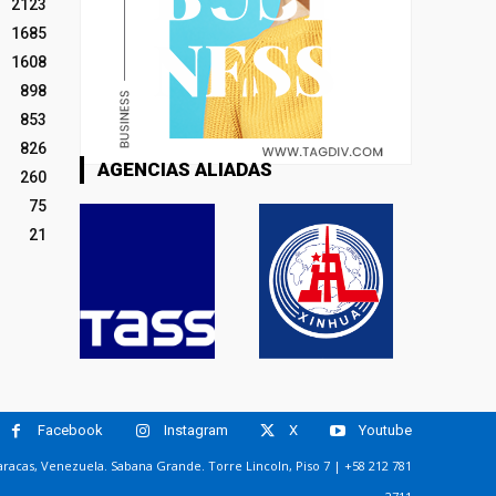
2123
1685
1608
898
853
826
AGENCIAS ALIADAS
260
75
21
Facebook
Instagram
X
Youtube
racas, Venezuela. Sabana Grande. Torre Lincoln, Piso 7 | +58 212 781