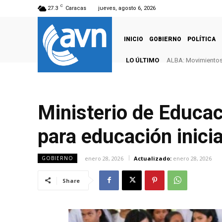
C
27.3
Caracas
jueves, agosto 6, 2026
INICIO
GOBIERNO
POLÍTICA
LO ÚLTIMO
ALBA: Movimientos 
Ministerio de Educac
para educación inicia
enero 28, 2026
Actualizado:
enero 28, 2026
GOBIERNO
Share