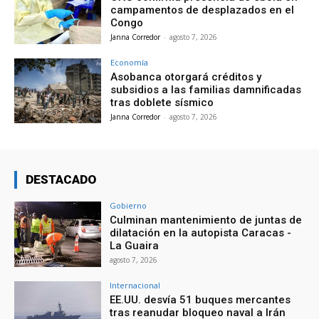
campamentos de desplazados en el
Congo
Janna Corredor
-
agosto 7, 2026
Economía
Asobanca otorgará créditos y
subsidios a las familias damnificadas
tras doblete sísmico
Janna Corredor
-
agosto 7, 2026
DESTACADO
Gobierno
Culminan mantenimiento de juntas de
dilatación en la autopista Caracas -
La Guaira
agosto 7, 2026
Internacional
EE.UU. desvía 51 buques mercantes
tras reanudar bloqueo naval a Irán