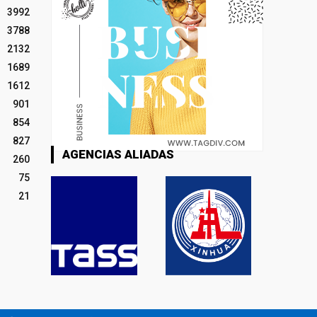
3992
3788
2132
1689
1612
901
854
827
AGENCIAS ALIADAS
260
75
21