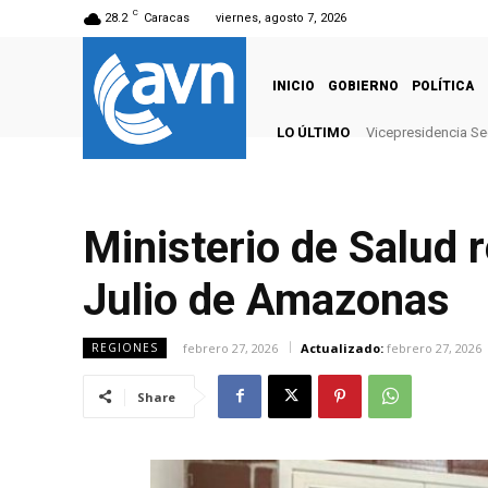
C
28.2
Caracas
viernes, agosto 7, 2026
INICIO
GOBIERNO
POLÍTICA
LO ÚLTIMO
Vicepresidencia Sec
Ministerio de Salud 
Julio de Amazonas
febrero 27, 2026
Actualizado:
febrero 27, 2026
REGIONES
Share