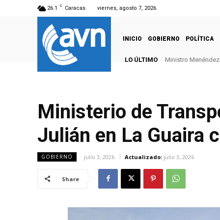
C
26.1
Caracas
viernes, agosto 7, 2026
INICIO
GOBIERNO
POLÍTICA
LO ÚLTIMO
Ministro Menéndez: 
Ministerio de Transp
Julián en La Guaira 
julio 3, 2026
Actualizado:
julio 3, 2026
GOBIERNO
Share