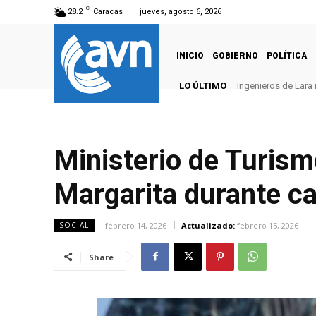
C
28.2
Caracas
jueves, agosto 6, 2026
INICIO
GOBIERNO
POLÍTICA
LO ÚLTIMO
Ingenieros de Lara 
Ministerio de Turism
Margarita durante ca
febrero 14, 2026
Actualizado:
febrero 15, 2026
SOCIAL
Share