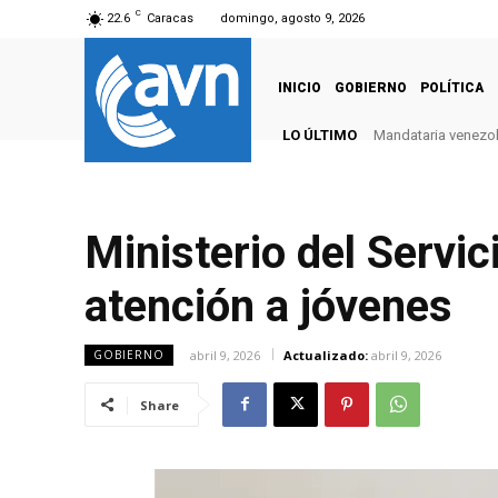
C
22.6
Caracas
domingo, agosto 9, 2026
INICIO
GOBIERNO
POLÍTICA
LO ÚLTIMO
Mandataria venezola
Ministerio del Servic
atención a jóvenes
abril 9, 2026
Actualizado:
abril 9, 2026
GOBIERNO
Share