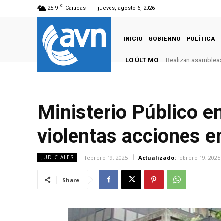
C
25.9
Caracas
jueves, agosto 6, 2026
INICIO
GOBIERNO
POLÍTICA
LO ÚLTIMO
Realizan asambleas
Ministerio Público en
violentas acciones e
febrero 19, 2025
Actualizado:
febrero 19, 2025
JUDICIALES
Share