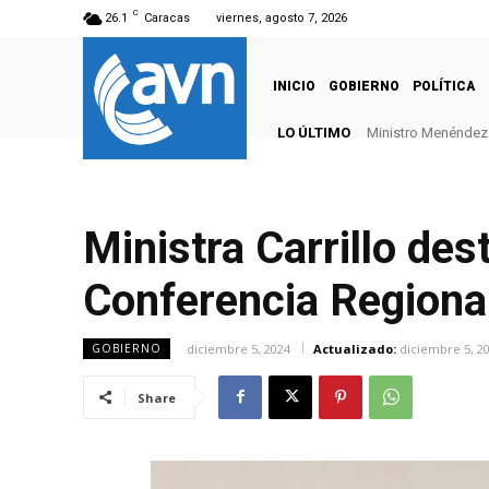
C
26.1
Caracas
viernes, agosto 7, 2026
INICIO
GOBIERNO
POLÍTICA
LO ÚLTIMO
Ministro Menéndez: 
Ministra Carrillo de
Conferencia Regional
diciembre 5, 2024
Actualizado:
diciembre 5, 2
GOBIERNO
Share