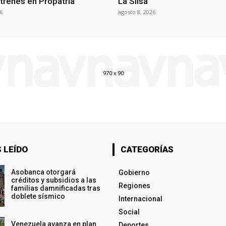
 trenes en Propatria
La Silsa
6
agosto 8, 2026
 LEÍDO
CATEGORÍAS
Asobanca otorgará
Gobierno
créditos y subsidios a las
Regiones
familias damnificadas tras
doblete sísmico
Internacional
Social
Venezuela avanza en plan
Deportes