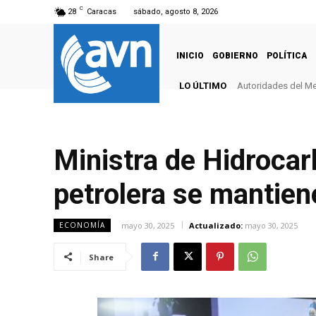
C
28
Caracas
sábado, agosto 8, 2026
INICIO
GOBIERNO
POLÍTICA
LO ÚLTIMO
Autoridades del Me
Ministra de Hidrocar
petrolera se mantien
mayo 30, 2025
Actualizado:
mayo 30, 2025
ECONOMÍA
Share