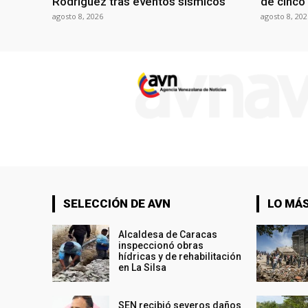
Rodríguez tras eventos sísmicos
de cinco
agosto 8, 2026
agosto 8, 202
SELECCIÓN DE AVN
LO MÁS
Alcaldesa de Caracas
inspeccionó obras
hídricas y de rehabilitación
en La Silsa
SEN recibió severos daños