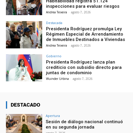
Habitabilidad registra 51.124
inspecciones para evaluar riesgos
Andrea Teixeira
-
agosto 7, 2026
Destacada
Presidenta Rodríguez promulga Ley
Régimen Especial de Arrendamiento
de Inmuebles Destinados a Viviendas
Andrea Teixeira
-
agosto 7, 2026
Gobierno
Presidenta Rodríguez lanza plan
crediticio con subsidio directo para
juntas de condominio
Wuinder Urbina
-
agosto 7, 2026
DESTACADO
Apertura
Sesión de diálogo nacional continuó
en su segunda jornada