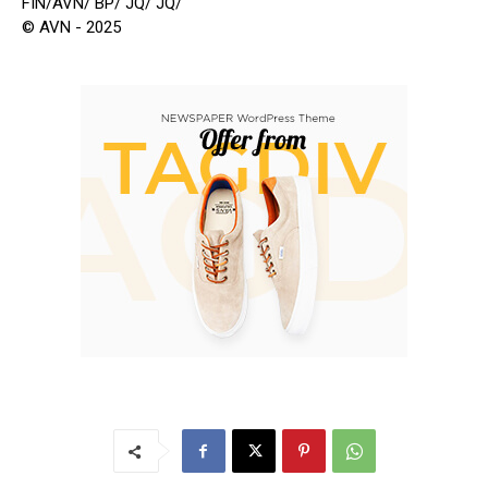
FIN/AVN/ BP/ JQ/ JQ/
© AVN - 2025