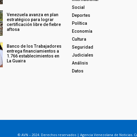
Social
Venezuela avanza en plan
Deportes
estratégico para lograr
Política
certificación libre de fiebre
aftosa
Economía
Cultura
Banco de los Trabajadores
Seguridad
entrega financiamientos a
Judiciales
1.766 establecimientos en
La Guaira
Análisis
Datos
© AVN – 2024. Derechos reservados | Agencia Venezolana de Noticias. Ca