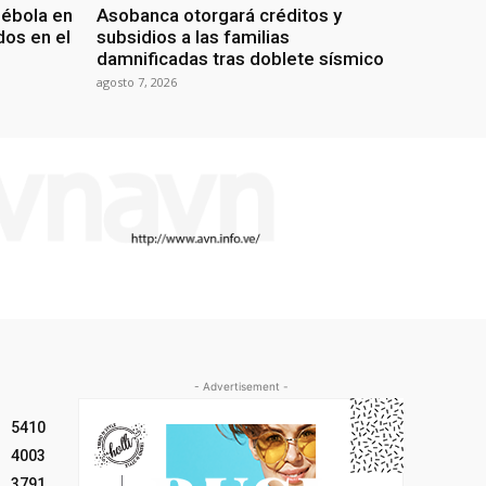
 ébola en
Asobanca otorgará créditos y
os en el
subsidios a las familias
damnificadas tras doblete sísmico
agosto 7, 2026
- Advertisement -
5410
4003
3791