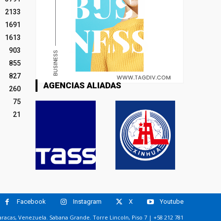
2133
1691
1613
903
855
827
AGENCIAS ALIADAS
260
75
21
Facebook
Instagram
X
Youtube
racas, Venezuela. Sabana Grande. Torre Lincoln, Piso 7 | +58 212 781