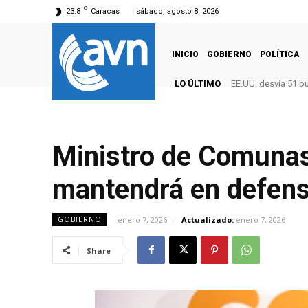
C
23.8
Caracas
sábado, agosto 8, 2026
INICIO
GOBIERNO
POLÍTICA
LO ÚLTIMO
EE.UU. desvía 51 b
Ministro de Comunas
mantendrá en defens
enero 7, 2026
Actualizado:
enero 7, 2026
GOBIERNO
Share