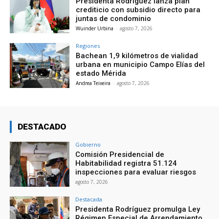
Presidenta Rodríguez lanza plan
crediticio con subsidio directo para
juntas de condominio
Wuinder Urbina
-
agosto 7, 2026
Regiones
Bachean 1,9 kilómetros de vialidad
urbana en municipio Campo Elías del
estado Mérida
Andrea Teixeira
-
agosto 7, 2026
DESTACADO
Gobierno
Comisión Presidencial de
Habitabilidad registra 51.124
inspecciones para evaluar riesgos
agosto 7, 2026
Destacada
Presidenta Rodríguez promulga Ley
Régimen Especial de Arrendamiento