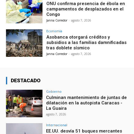
ONU confirma presencia de ébola en
campamentos de desplazados en el
Congo
Janna Corredor
-
agosto 7, 2026
Economía
Asobanca otorgará créditos y
subsidios a las familias damnificadas
tras doblete sísmico
Janna Corredor
-
agosto 7, 2026
DESTACADO
Gobierno
Culminan mantenimiento de juntas de
dilatación en la autopista Caracas -
La Guaira
agosto 7, 2026
Internacional
EE.UU. desvía 51 buques mercantes