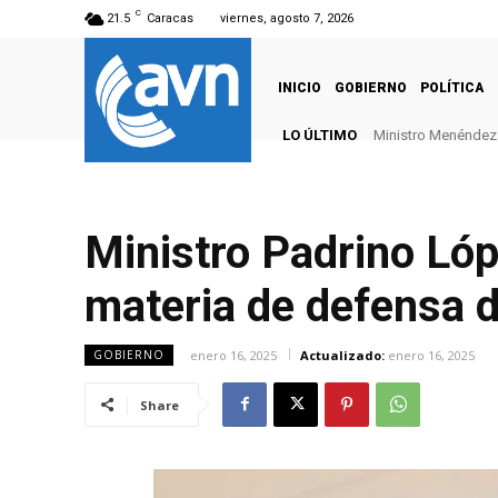
C
21.5
Caracas
viernes, agosto 7, 2026
INICIO
GOBIERNO
POLÍTICA
LO ÚLTIMO
Ministro Menéndez: 
Ministro Padrino Lóp
materia de defensa d
enero 16, 2025
Actualizado:
enero 16, 2025
GOBIERNO
Share