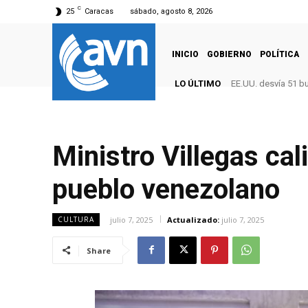
C
25
Caracas
sábado, agosto 8, 2026
INICIO
GOBIERNO
POLÍTICA
LO ÚLTIMO
EE.UU. desvía 51 b
Ministro Villegas cal
pueblo venezolano
julio 7, 2025
Actualizado:
julio 7, 2025
CULTURA
Share