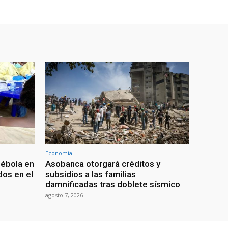
Economía
 ébola en
Asobanca otorgará créditos y
os en el
subsidios a las familias
damnificadas tras doblete sísmico
agosto 7, 2026