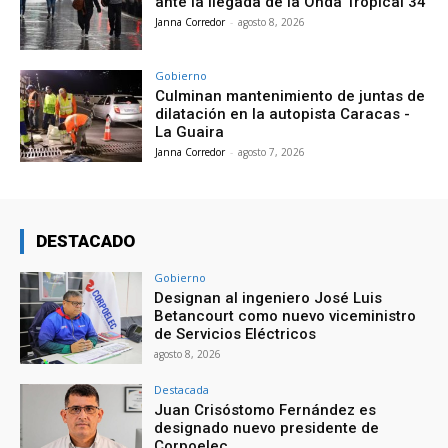
ante la llegada de la Onda Tropical 34
Janna Corredor
-
agosto 8, 2026
Gobierno
Culminan mantenimiento de juntas de
dilatación en la autopista Caracas -
La Guaira
Janna Corredor
-
agosto 7, 2026
DESTACADO
Gobierno
Designan al ingeniero José Luis
Betancourt como nuevo viceministro
de Servicios Eléctricos
agosto 8, 2026
Destacada
Juan Crisóstomo Fernández es
designado nuevo presidente de
Corpoelec