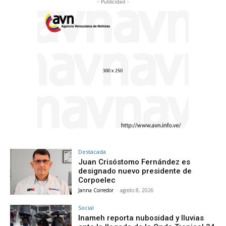
- Publicidad -
Destacada
Juan Crisóstomo Fernández es
designado nuevo presidente de
Corpoelec
Janna Corredor
-
agosto 8, 2026
Social
Inameh reporta nubosidad y lluvias