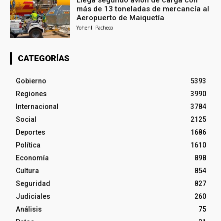
Llega segundo avión de carga con
más de 13 toneladas de mercancía al
Aeropuerto de Maiquetía
Yohenli Pacheco
CATEGORÍAS
Gobierno
5393
Regiones
3990
Internacional
3784
Social
2125
Deportes
1686
Política
1610
Economía
898
Cultura
854
Seguridad
827
Judiciales
260
Análisis
75