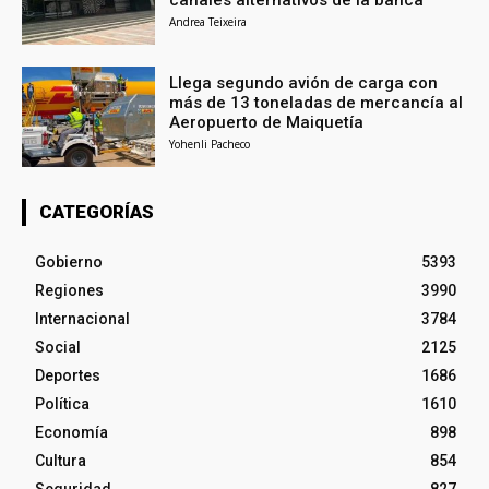
canales alternativos de la banca
Andrea Teixeira
Llega segundo avión de carga con
más de 13 toneladas de mercancía al
Aeropuerto de Maiquetía
Yohenli Pacheco
CATEGORÍAS
Gobierno
5393
Regiones
3990
Internacional
3784
Social
2125
Deportes
1686
Política
1610
Economía
898
Cultura
854
Seguridad
827