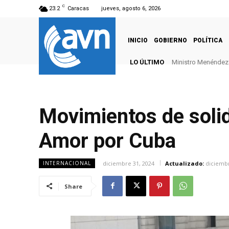
C
23.2
Caracas
jueves, agosto 6, 2026
INICIO
GOBIERNO
POLÍTICA
LO ÚLTIMO
Ministro Menéndez: 
Movimientos de soli
Amor por Cuba
diciembre 31, 2024
Actualizado:
diciembr
INTERNACIONAL
Share