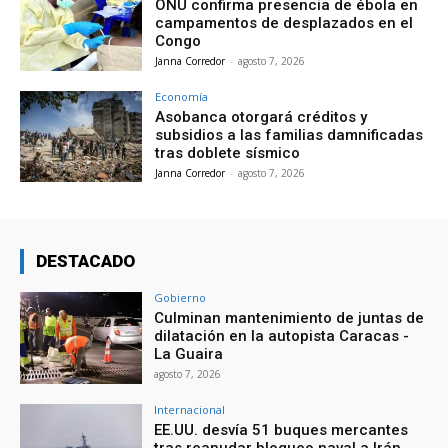
ONU confirma presencia de ébola en
campamentos de desplazados en el
Congo
Janna Corredor
-
agosto 7, 2026
Economía
Asobanca otorgará créditos y
subsidios a las familias damnificadas
tras doblete sísmico
Janna Corredor
-
agosto 7, 2026
DESTACADO
Gobierno
Culminan mantenimiento de juntas de
dilatación en la autopista Caracas -
La Guaira
agosto 7, 2026
Internacional
EE.UU. desvía 51 buques mercantes