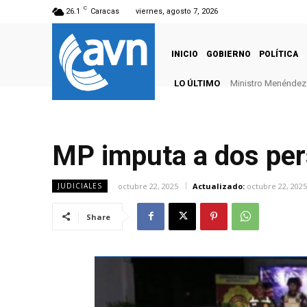
C
26.1
Caracas
viernes, agosto 7, 2026
INICIO
GOBIERNO
POLÍTICA
LO ÚLTIMO
Ministro Menéndez: 
MP imputa a dos per
octubre 22, 2025
Actualizado:
octubre 22, 2025
JUDICIALES
Share