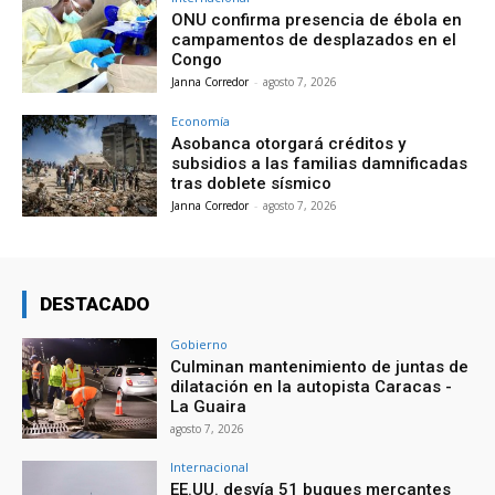
ONU confirma presencia de ébola en
campamentos de desplazados en el
Congo
Janna Corredor
-
agosto 7, 2026
Economía
Asobanca otorgará créditos y
subsidios a las familias damnificadas
tras doblete sísmico
Janna Corredor
-
agosto 7, 2026
DESTACADO
Gobierno
Culminan mantenimiento de juntas de
dilatación en la autopista Caracas -
La Guaira
agosto 7, 2026
Internacional
EE.UU. desvía 51 buques mercantes