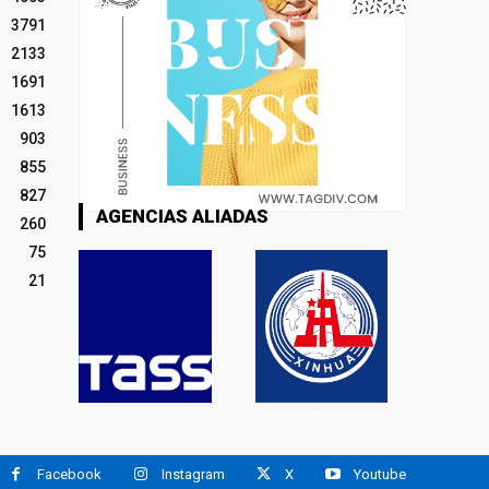
3791
2133
1691
1613
903
855
827
AGENCIAS ALIADAS
260
75
21
Facebook
Instagram
X
Youtube