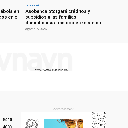
Economía
 ébola en
Asobanca otorgará créditos y
os en el
subsidios a las familias
damnificadas tras doblete sísmico
agosto 7, 2026
- Advertisement -
5410
4003