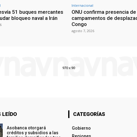
l
Internacional
esvía 51 buques mercantes
ONU confirma presencia de
udar bloqueo naval a Irán
campamentos de desplazad
Congo
6
agosto 7, 2026
 LEÍDO
CATEGORÍAS
Asobanca otorgará
Gobierno
créditos y subsidios a las
Regiones