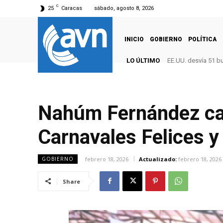
C
25
Caracas
sábado, agosto 8, 2026
INICIO
GOBIERNO
POLÍTICA
LO ÚLTIMO
EE.UU. desvía 51 b
Nahúm Fernández cali
Carnavales Felices 
febrero 18, 2026
Actualizado:
febrero 18, 2026
GOBIERNO
Share