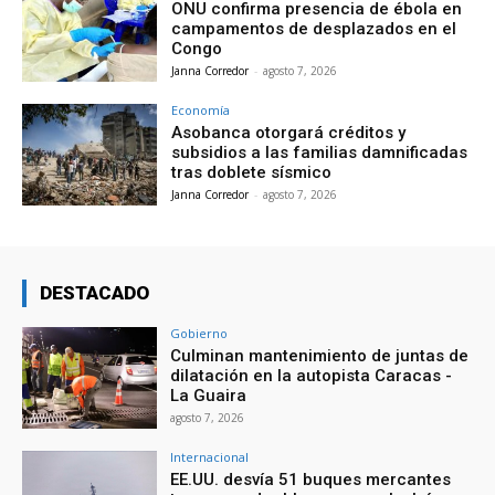
ONU confirma presencia de ébola en
campamentos de desplazados en el
Congo
Janna Corredor
-
agosto 7, 2026
Economía
Asobanca otorgará créditos y
subsidios a las familias damnificadas
tras doblete sísmico
Janna Corredor
-
agosto 7, 2026
DESTACADO
Gobierno
Culminan mantenimiento de juntas de
dilatación en la autopista Caracas -
La Guaira
agosto 7, 2026
Internacional
EE.UU. desvía 51 buques mercantes