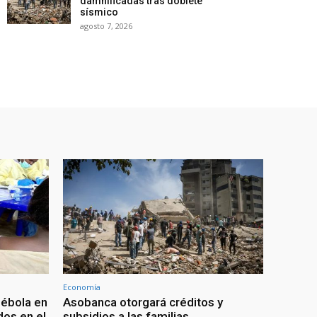
damnificadas tras doblete
sísmico
agosto 7, 2026
Economía
 ébola en
Asobanca otorgará créditos y
os en el
subsidios a las familias