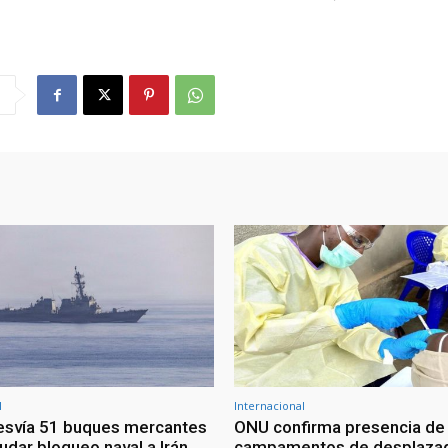
l
Internacional
esvía 51 buques mercantes
ONU confirma presencia de
udar bloqueo naval a Irán
campamentos de desplazad