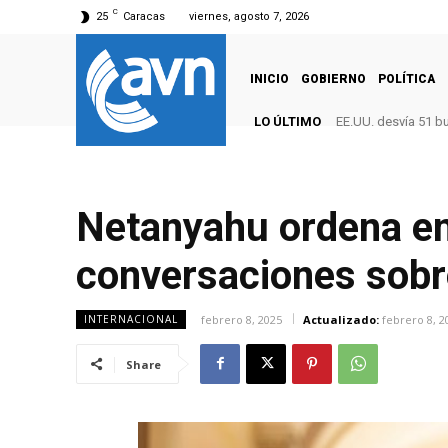
C
25
Caracas
viernes, agosto 7, 2026
INICIO
GOBIERNO
POLÍTICA
LO ÚLTIMO
EE.UU. desvía 51 b
Netanyahu ordena env
conversaciones sob
febrero 8, 2025
Actualizado:
febrero 8, 2
INTERNACIONAL
Share