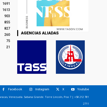
1691
1613
903
855
827
AGENCIAS ALIADAS
260
75
21
Facebook
Instagram
X
Youtube
racas, Venezuela. Sabana Grande. Torre Lincoln, Piso 7 | +58 212 781
2711