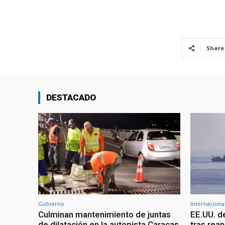
Share
DESTACADO
Gobierno
Internaciona
Culminan mantenimiento de juntas
EE.UU. d
de dilatación en la autopista Caracas
tras rean