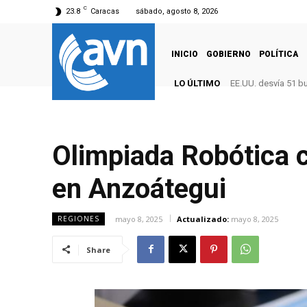
C
23.8
Caracas
sábado, agosto 8, 2026
INICIO
GOBIERNO
POLÍTICA
LO ÚLTIMO
EE.UU. desvía 51 b
Olimpiada Robótica 
en Anzoátegui
mayo 8, 2025
Actualizado:
mayo 8, 2025
REGIONES
Share