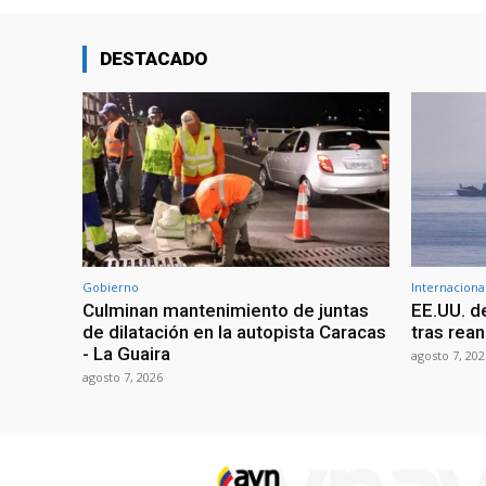
DESTACADO
Gobierno
Internaciona
Culminan mantenimiento de juntas
EE.UU. d
de dilatación en la autopista Caracas
tras rean
- La Guaira
agosto 7, 202
agosto 7, 2026