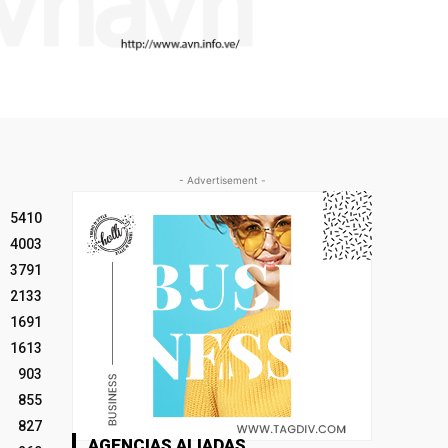
- Advertisement -
5410
4003
3791
2133
1691
1613
903
855
827
AGENCIAS ALIADAS