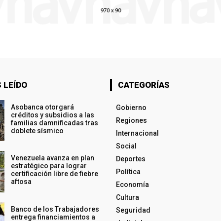
 LEÍDO
CATEGORÍAS
Asobanca otorgará
Gobierno
créditos y subsidios a las
Regiones
familias damnificadas tras
doblete sísmico
Internacional
Social
Venezuela avanza en plan
Deportes
estratégico para lograr
Política
certificación libre de fiebre
aftosa
Economía
Cultura
Banco de los Trabajadores
Seguridad
entrega financiamientos a