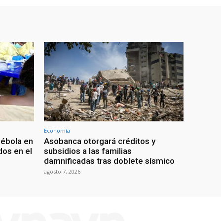
Economía
 ébola en
Asobanca otorgará créditos y
os en el
subsidios a las familias
damnificadas tras doblete sísmico
agosto 7, 2026