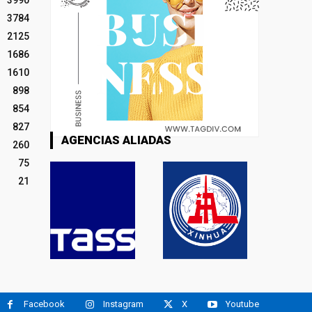
3784
2125
1686
1610
898
854
827
AGENCIAS ALIADAS
260
75
21
Facebook
Instagram
X
Youtube