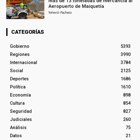
más de 13 toneladas de mercancía al
Aeropuerto de Maiquetía
Yohenli Pacheco
CATEGORÍAS
Gobierno
5393
Regiones
3990
Internacional
3784
Social
2125
Deportes
1686
Política
1610
Economía
898
Cultura
854
Seguridad
827
Judiciales
260
Análisis
75
Datos
21