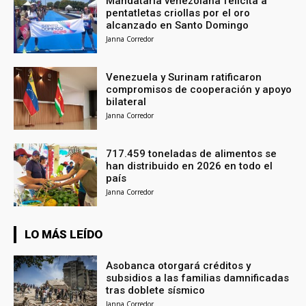
Mandataria venezolana felicita a
pentatletas criollas por el oro
alcanzado en Santo Domingo
Janna Corredor
Venezuela y Surinam ratificaron
compromisos de cooperación y apoyo
bilateral
Janna Corredor
717.459 toneladas de alimentos se
han distribuido en 2026 en todo el
país
Janna Corredor
LO MÁS LEÍDO
Asobanca otorgará créditos y
subsidios a las familias damnificadas
tras doblete sísmico
Janna Corredor