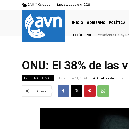
C
24.8
Caracas
jueves, agosto 6, 2026
INICIO
GOBIERNO
POLÍTICA
LO ÚLTIMO
Presidenta Delcy Ro
ONU: El 38% de las ví
diciembre 11, 2024
Actualizado:
diciembr
INTERNACIONAL
Share