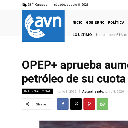
C
28
Caracas
sábado, agosto 8, 2026
INICIO
GOBIERNO
POLÍTICA
LO ÚLTIMO
Hinterlaces: 61% d
OPEP+ aprueba aumen
petróleo de su cuota
junio 8, 2026
Actualizado:
junio 8, 2026
INTERNACIONAL
Share