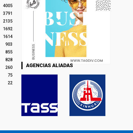
4005
3791
2135
1692
1614
903
855
828
AGENCIAS ALIADAS
260
75
22