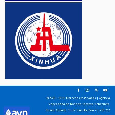
© AVN – 2024. Derechos reservados | Agencia
Venezolana de Noticias. Caracas, Venezuela.
Sabana Grande. Torre Lincoln, Piso 7 | +58 212