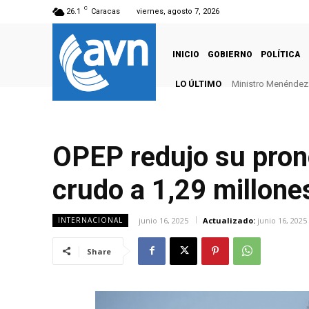
C
26.1
Caracas
viernes, agosto 7, 2026
INICIO
GOBIERNO
POLÍTICA
LO ÚLTIMO
Ministro Menéndez: 
OPEP redujo su pron
crudo a 1,29 millones
junio 16, 2025
Actualizado:
junio 16, 2025
INTERNACIONAL
Share