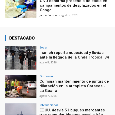
ONU confirma presencia de ébola en
campamentos de desplazados en el
Congo
Janna Corredor
-
agosto 7, 2026
DESTACADO
Social
Inameh reporta nubosidad y lluvias
ante la llegada de la Onda Tropical 34
agosto 8, 2026
Gobierno
Culminan mantenimiento de juntas de
dilatación en la autopista Caracas -
La Guaira
agosto 7, 2026
Internacional
EE.UU. desvía 51 buques mercantes
tras reanudar bloqueo naval a Irán