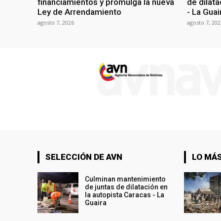
financiamientos y promulga la nueva
de dilata
Ley de Arrendamiento
- La Guai
agosto 7, 2026
agosto 7, 202
SELECCIÓN DE AVN
LO MÁS
Culminan mantenimiento
de juntas de dilatación en
la autopista Caracas - La
Guaira