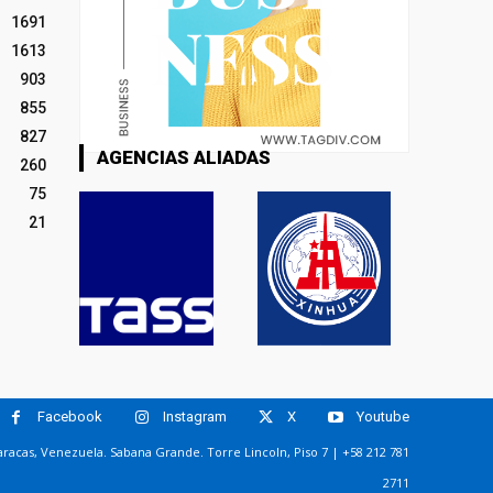
1691
1613
903
855
827
AGENCIAS ALIADAS
260
75
21
Facebook
Instagram
X
Youtube
racas, Venezuela. Sabana Grande. Torre Lincoln, Piso 7 | +58 212 781
2711