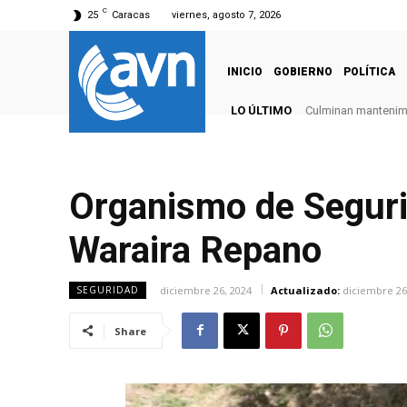
C
25
Caracas
viernes, agosto 7, 2026
INICIO
GOBIERNO
POLÍTICA
LO ÚLTIMO
Culminan mantenimie
Organismo de Seguri
Waraira Repano
diciembre 26, 2024
Actualizado:
diciembre 26
SEGURIDAD
Share