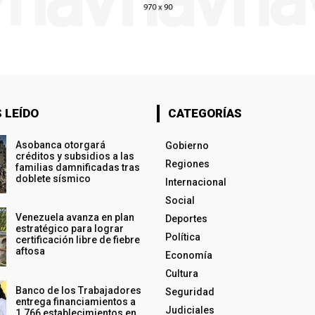
 LEÍDO
CATEGORÍAS
Asobanca otorgará
Gobierno
créditos y subsidios a las
Regiones
familias damnificadas tras
doblete sísmico
Internacional
Social
Venezuela avanza en plan
Deportes
estratégico para lograr
Política
certificación libre de fiebre
aftosa
Economía
Cultura
Banco de los Trabajadores
Seguridad
entrega financiamientos a
Judiciales
1.766 establecimientos en