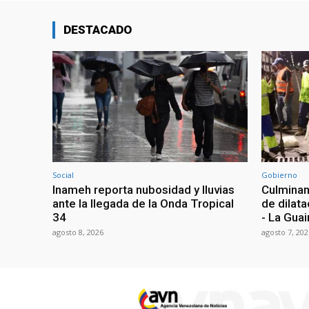
DESTACADO
Social
Gobierno
Inameh reporta nubosidad y lluvias
Culminan
ante la llegada de la Onda Tropical
de dilata
34
- La Guai
agosto 8, 2026
agosto 7, 202