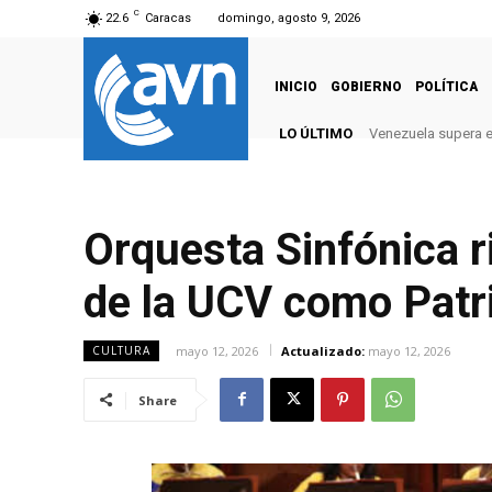
C
22.6
Caracas
domingo, agosto 9, 2026
INICIO
GOBIERNO
POLÍTICA
LO ÚLTIMO
Venezuela supera el
Orquesta Sinfónica ri
de la UCV como Patr
mayo 12, 2026
Actualizado:
mayo 12, 2026
CULTURA
Share