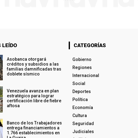
 LEÍDO
CATEGORÍAS
Asobanca otorgará
Gobierno
créditos y subsidios a las
Regiones
familias damnificadas tras
doblete sísmico
Internacional
Social
Venezuela avanza en plan
Deportes
estratégico para lograr
Política
certificación libre de fiebre
aftosa
Economía
Cultura
Banco de los Trabajadores
Seguridad
entrega financiamientos a
Judiciales
1.766 establecimientos en
La Guaira